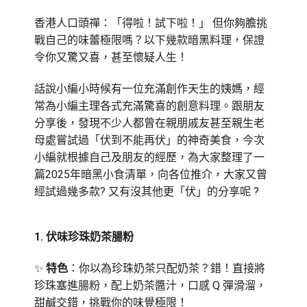
香港人口頭禪：「得啦！試下啦！」 但你夠膽挑
戰自己的味蕾極限嗎？以下幾款暗黑料理，保證
令你又驚又喜，甚至懷疑人生！
話說小編小時候有一位充滿創作天生的姨媽，經
常為小編主理各式充滿驚喜的創意料理。跟朋友
分享後，發現不少人都曾在親朋戚友甚至親生老
母處嘗試過「伏到不能再伏」的神奇美食，今次
小編就根據自己及朋友的經歷，為大家整理了一
篇2025年暗黑小食清單，向各位推介，大家又曾
經試過幾多款? 又有沒其他更「伏」的分享呢 ?
1️.
伏味珍珠奶茶腸粉
✨
特色
：你以為珍珠奶茶只配奶茶？錯！直接將
珍珠塞進腸粉，配上奶茶醬汁，口感 Q 彈滑溜，
甜鹹交錯，挑戰你的味覺極限！