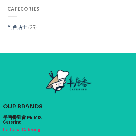
CATEGORIES
到會貼士
(25)
OUR BRANDS
半唐番到會 Mr.MIX
Catering
La Casa Catering