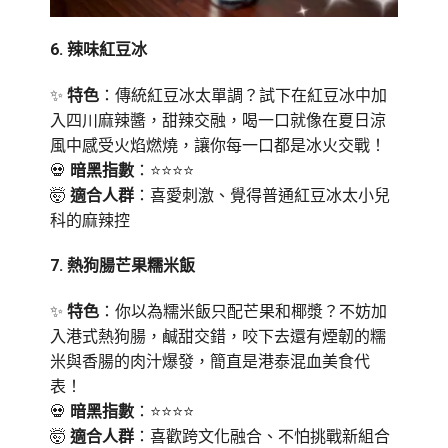
6️.
辣味紅豆冰
✨
特色
：傳統紅豆冰太單調？試下在紅豆冰中加
入四川麻辣醬，甜辣交融，喝一口就像在夏日涼
風中感受火焰燃燒，讓你每一口都是冰火交戰！
💀
暗黑指數
：⭐⭐⭐⭐
🤯
適合人群
：喜愛刺激、覺得普通紅豆冰太小兒
科的麻辣控
7️.
熱狗腸芒果糯米飯
✨
特色
：你以為糯米飯只配芒果和椰漿？不妨加
入港式熱狗腸，鹹甜交錯，咬下去還有煙韌的糯
米與香腸的肉汁爆發，簡直是港泰混血美食代
表！
💀
暗黑指數
：⭐⭐⭐⭐
🤯
適合人群
：喜歡跨文化融合、不怕挑戰新組合