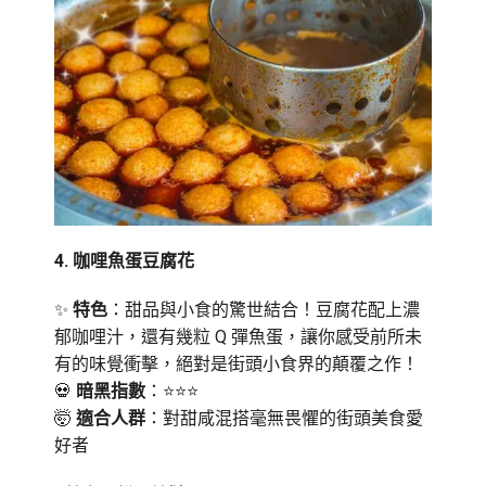
4️.
咖哩魚蛋豆腐花
✨
特色
：甜品與小食的驚世結合！豆腐花配上濃
郁咖哩汁，還有幾粒 Q 彈魚蛋，讓你感受前所未
有的味覺衝擊，絕對是街頭小食界的顛覆之作！
💀
暗黑指數
：⭐⭐⭐
🤯
適合人群
：對甜咸混搭毫無畏懼的街頭美食愛
好者