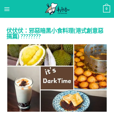
0
伏伏伏：邪惡暗黑小食料理(港式創意惡
搞篇) ????️????