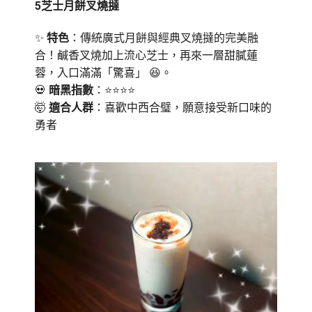
5️
芝士月餅叉燒撻
✨
特色
：傳統廣式月餅與經典叉燒撻的完美融
合！鹹香叉燒加上流心芝士，再來一層甜膩蓮
蓉，入口滿滿「驚喜」 😆。
💀
暗黑指數
：⭐⭐⭐⭐
🤯
適合人群
：喜歡中西合璧，願意接受新口味的
勇者