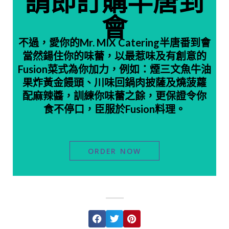
請即訂購半唐到
會
不過，愛你的Mr. MIX Catering半唐番到會
當然鍚住你的味蕾，以最惹味及有創意的
Fusion菜式為你加力，例如：煙三文魚牛油
果炸黃金饅頭、川味回鍋肉披薩及燒菠蘿
配麻辣醬，訓練你味蕾之餘，更保證令你
食不停口，臣服於Fusion料理。
ORDER NOW