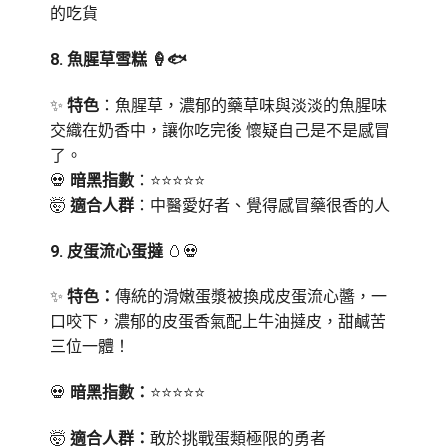
的吃貨
8.
魚腥草雪糕
🍦🐟
✨
特色
：魚腥草，濃郁的藥草味與淡淡的魚腥味
交織在奶香中，讓你吃完後 懷疑自己是不是感冒
了。
💀
暗黑指數
：⭐⭐⭐⭐⭐
🤯
適合人群
：中醫愛好者、覺得感冒藥很香的人
9.
皮蛋流心蛋撻
🥚💀
✨
特色：
傳統的滑嫩蛋漿被換成皮蛋流心醬，一
口咬下，濃郁的皮蛋香氣配上牛油撻皮，甜鹹苦
三位一體！
💀
暗黑指數：
⭐⭐⭐⭐⭐
🤯
適合人群：
敢於挑戰蛋類極限的勇者