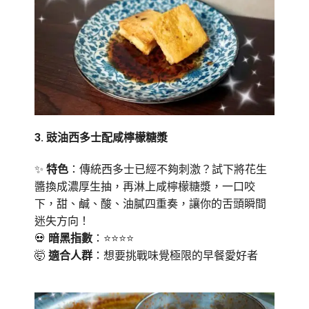
3️.
豉油西多士配咸檸檬糖漿
✨
特色
：傳統西多士已經不夠刺激？試下將花生
醬換成濃厚生抽，再淋上咸檸檬糖漿，一口咬
下，甜、鹹、酸、油膩四重奏，讓你的舌頭瞬間
迷失方向！
💀
暗黑指數
：⭐⭐⭐⭐
🤯
適合人群
：想要挑戰味覺極限的早餐愛好者