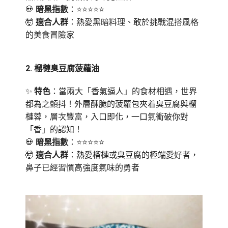
💀
暗黑指數
：⭐⭐⭐⭐⭐
🤯
適合人群
：熱愛黑暗料理、敢於挑戰混搭風格
的美食冒險家
2️.
榴槤臭豆腐菠蘿油
✨
特色
：當兩大「香氣逼人」的食材相遇，世界
都為之顫抖！外層酥脆的菠蘿包夾着臭豆腐與榴
槤蓉，層次豐富，入口即化，一口氣衝破你對
「香」的認知！
💀
暗黑指數
：⭐⭐⭐⭐⭐
🤯
適合人群
：熱愛榴槤或臭豆腐的極端愛好者，
鼻子已經習慣高強度氣味的勇者