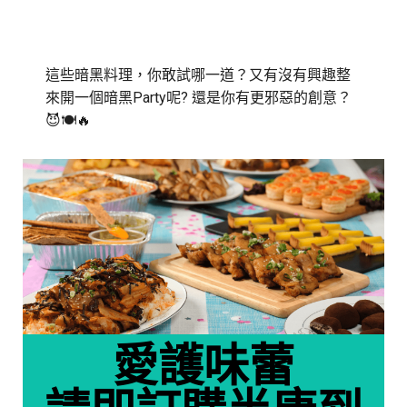
這些暗黑料理，你敢試哪一道？又有沒有興趣整
來開一個暗黑Party呢? 還是你有更邪惡的創意？
😈🍽️🔥
愛護味蕾