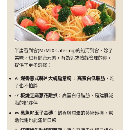
半唐番到會(Mr.MIX Catering)的船河到會，除了
美味，也有健康元素，有為追求體態管理的你，
提供了更多選擇：
🧄
爆香意式蒜片大蜆扁意粉
：
高蛋白低脂肪
，吃
了也不怕胖
🍗
板燒芝麻蔥花雞
扒
：高蛋白低脂肪，是建肌減
脂的好夥伴
🥑
黑魚籽玉子金
磚
：鹹香與甜潤的藝術碰撞，幫
助代謝也能滿足口慾