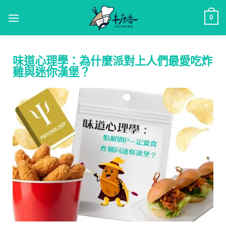
0
味道心理學：為什麼派對上人們最愛吃炸
雞與迷你漢堡？