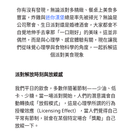
你有沒有發現，無論派對多精緻、餐桌上美食多
豐富，炸雞與
迷你漢堡
總是率先被掃光？無論是
公司聚會、生日派對還是婚禮酒會，大家都會不
自覺地伸手去拿那「一口剛好」的美味。這並非
偶然，而是與心理學、感官體驗有關，現在讓我
們從味覺心理學與食物科學的角度，一起拆解這
個派對美食現象
派對解放時刻與放縱感
我們平日的飲食，多數伴隨著節制
——
少油、低
卡、少糖。當一場派對開始，人們的潛意識會自
動轉換成「放假模式」，這是心理學所謂的行為
授權效應（
Licensing Effect
），當人們覺得自己
平常有節制，就會在某個特定場合「獎勵」自己
放縱一下。