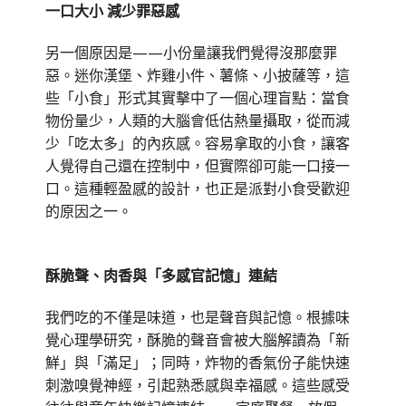
一口大小 減少罪惡感
另一個原因是——小份量讓我們覺得沒那麼罪
惡。迷你漢堡、炸雞小件、薯條、小披薩等，這
些「小食」形式其實擊中了一個心理盲點：當食
物份量少，人類的大腦會低估熱量攝取，從而減
少「吃太多」的內疚感。容易拿取的小食，讓客
人覺得自己還在控制中，但實際卻可能一口接一
口。這種輕盈感的設計，也正是派對小食受歡迎
的原因之一。
酥脆聲、肉香與「多感官記憶」連結
我們吃的不僅是味道，也是聲音與記憶。根據味
覺心理學研究，酥脆的聲音會被大腦解讀為「新
鮮」與「滿足」；同時，炸物的香氣份子能快速
刺激嗅覺神經，引起熟悉感與幸福感。這些感受