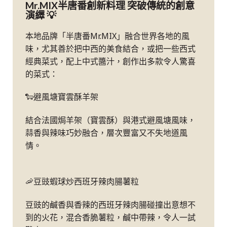
Mr.MIX半唐番創新料理 突破傳統的創意
演繹 💡
本地品牌「半唐番Mr.MIX」融合世界各地的風
味，尤其善於把中西的美食結合，或把一些西式
經典菜式，配上中式醬汁，創作出多款令人驚喜
的菜式：
🐑避風塘寶雲酥羊架
結合法國焗羊架（寶雲酥）與港式避風塘風味，
蒜香與辣味巧妙融合，層次豐富又不失地道風
情。
🦐豆豉蝦球炒西班牙辣肉腸薯粒
豆豉的鹹香與香辣的西班牙辣肉腸碰撞出意想不
到的火花，混合香脆薯粒，鹹中帶辣，令人一試