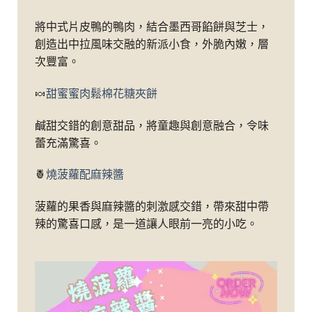
將中式片皮鴨的鴨肉，結合墨西哥餡餅與芝士，
創造出中拉風味交融的新派小食，外脆內嫩，層
次豐富。
🍬
甜蜜蜜肉鬆棉花糖夾餅
鹹甜交錯的創意甜品，將童趣與創意融合，令味
蕾充滿驚喜。
🍍
燒菠蘿配麻辣醬
菠蘿的果香與麻辣醬的刺激感交錯，帶來甜中帶
辣的驚喜口感，是一道讓人眼前一亮的小吃。