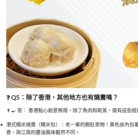
❓ Q5：除了香港，其他地方也有燒賣嗎？
👨
答： 香港點心創意無限，除了魚肉和乾蒸，還有這些經
港式糯米燒賣（糯米包）：老一輩的飽肚恩物！黃色皮內包
香，與江南的醬油風味截然不同。