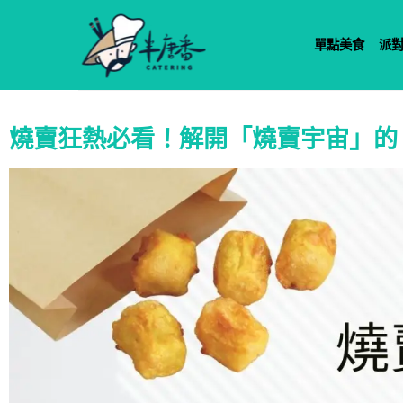
單點美食
派
燒賣狂熱必看！解開「燒賣宇宙」的 