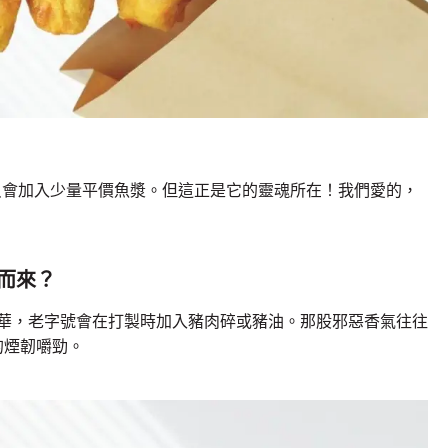
只會加入少量平價魚漿。但這正是它的靈魂所在！我們愛的，
何而來？
昇華，老字號會在打製時加入豬肉碎或豬油。那股邪惡香氣往往
的煙韌嚼勁。