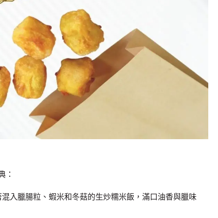
典：
著混入臘腸粒、蝦米和冬菇的生炒糯米飯，滿口油香與臘味