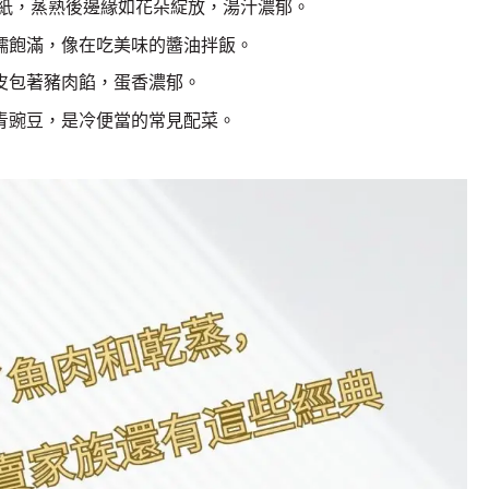
紙，蒸熟後邊緣如花朵綻放，湯汁濃郁。
糯飽滿，像在吃美味的醬油拌飯。
皮包著豬肉餡，蛋香濃郁。
青豌豆，是冷便當的常見配菜。