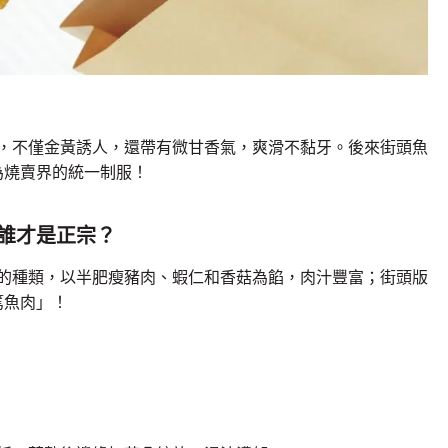
水，不僅金黃誘人，還帶有微甘香氣，爽滑不黏牙。後來街頭魚
為燒賣界的統一制服！
，誰才是正宗？
知的種類，以半肥瘦豬肉、蝦仁和香菇為餡，肉汁豐富；街頭版
篤魚肉」！