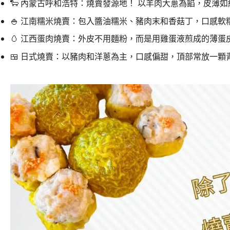
🐑
內蒙古呼和浩特：燒賣發源地！ 以羊肉大蔥為餡，皮薄如
🍚
江南糯米燒賣：包入醬油糯米、豬肉末和香菇丁，口感軟
🥚
江西蛋肉燒賣：外皮不用麵粉，而是用雞蛋液煎成的薄蛋
🍱
日式燒賣：以豬肉和洋蔥為主，口感偏甜，頂部常放一顆