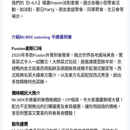
我們的【5-6人】嘆盡Fusion派對套餐，適合各種小型聚會活
動，如派對、節日Party、朋友家庭聚會、同事聚會、生日會等
場合。
介紹Mr.MIX catering 半唐番到會
Fusion創新口味
2025年多款Fusion外賣到會餐單，融合世界各地風味美食，驚
喜菜式令人一試難忘！大熱菜式包括：避風塘寶雲酥羊架、京
城鴨肉金文拔墨西哥餡餅及德國無骨咸豬手配潮式酸菜等。西
式經典名菜大撞東方醬汁，以及東方名菜配搭西式煮意，創出
多款精緻特色菜餚。
價格親民大推介
Mr.MIX半唐番到會價格親民，CP值高，令大家盡慶飽嚐大餐！
配合不定期推出的訂購優惠及會員優惠，讓你用超值的價格，
享受到豐富又驚喜的到會美食體驗！
豁免運費