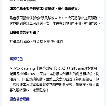
如黑色暴雨警告信號或8號風球，會否繼續送貨?
黑色暴雨警告信號或8號風球或以上，本公司將停止送貨服務，
客戶的到會訂單可改期一次，並需在6個月內使用，逾期作廢。
到會運費如何計算？
訂購滿$1,000，多區樓下交收免運費。
套餐特色
Mr.MIX Catering 半唐番到會【5-6人】嘆盡Fusion派對套餐，
配搭各地風味Fusion美食，讓你感受到無限的創意和熱情，例
如有：川味回鍋肉披薩、豆豉三文魚炒西班牙辣肉腸薯粒、極
上碳燒雞串及甜蜜蜜肉鬆棉花糖夾餅等菜式可供選擇，讓人驚
喜的獨特風味，永遠難忘！
適合場合建議