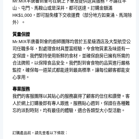
Mr.MIX半唐番到會可在網上下單及提供送貨服務，不論在半
山、屯門、馬鞍山或是深井，都可送達。訂購金額滿
HK$1,000，即可豁免樓下交收運費（部分地方如東涌、馬灣除
外）。
質量保證
Mr.MIX半唐番到會的廚師團隊均曾於五星級酒店及大型航空公
司任職多年，對處理食材具豐富經驗，令食物質素及味道有一
定保證。我們堅持使用新鮮的食材，並確保廚房已擁有所需的
合法牌照，以保障食品安全。我們對到會食物的品質進行嚴格
監控，確保每一道菜式都能達到最高標準，讓每位顧客都能安
心享用。
專業服務
我們的客服團隊以其貼心的服務贏得了顧客的信任和讚譽。客
人於網上訂購後即有專人跟進，服務貼心週到，保證在各種難
忘的派對時刻，均有最佳的體驗，適合各類型大小型活動。
訂購產品前，請先查看以下條款：