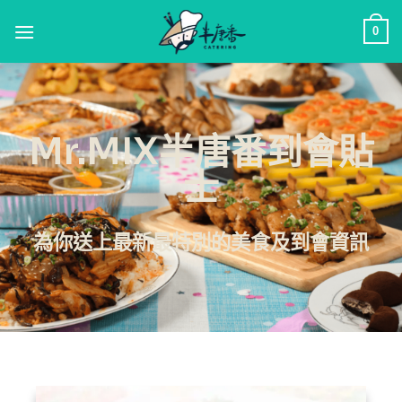
0
Mr.MIX半唐番到會貼
士
為你送上最新最特別的美食及到會資訊