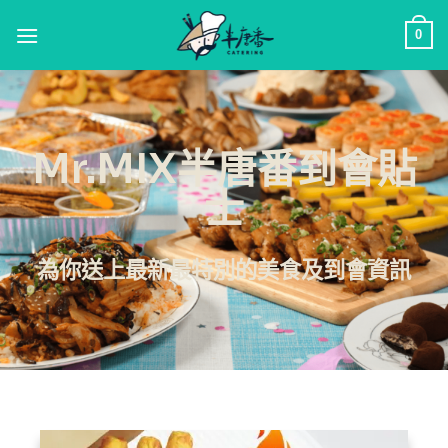
0
Mr.MIX半唐番到會貼
士
為你送上最新最特別的美食及到會資訊