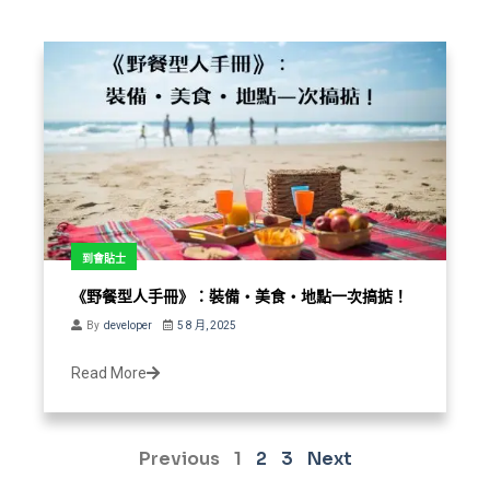
到會貼士
《野餐型人手冊》：裝備・美食・地點一次搞掂！
By
developer
5 8 月, 2025
Read More
Previous
1
2
3
Next